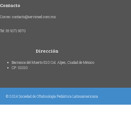
Contacto
Correo:
contacto@servimed.com.mx
Tel: 55 9171 9570
Dirección
Barranca del Muerto 520 Col. Alpes, Ciudad de México
CP: 01010
© 2024 Sociedad de Oftalmología Pediátrica Latinoamericana