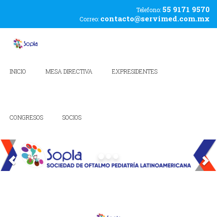
55 9171 9570
Telefono:
contacto@servimed.com.mx
Correo:
INICIO
MESA DIRECTIVA
EXPRESIDENTES
CONGRESOS
SOCIOS
A
S
n
i
t
g
e
u
r
i
i
e
o
n
r
t
e